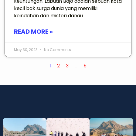
keuntungan. Labuan Bajo adalah sebuah kota
kecil bak surga dunia yang memiliki
keindahan dan misteri danau
READ MORE »
May 30, 2023
No Comments
1
2
3
…
5