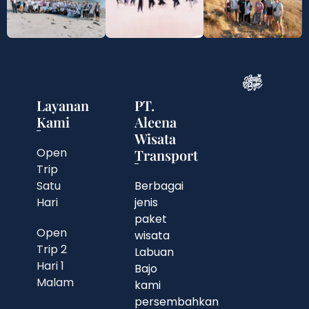
Layanan
PT.
Kami
Aleena
Wisata
Open
Transport
Trip
Satu
Berbagai
Hari
jenis
paket
Open
wisata
Trip 2
Labuan
Hari 1
Bajo
Malam
kami
persembahkan