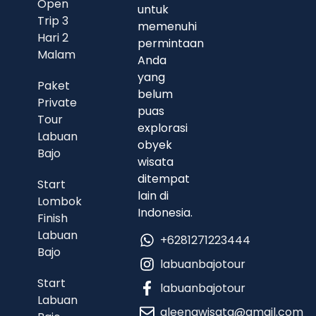
Open
untuk
Trip 3
memenuhi
Hari 2
permintaan
Malam
Anda
yang
Paket
belum
Private
puas
Tour
explorasi
Labuan
obyek
Bajo
wisata
ditempat
Start
lain di
Lombok
Indonesia.
Finish
Labuan
+6281271223444
Bajo
labuanbajotour
Start
labuanbajotour
Labuan
aleenawisata@gmail.com