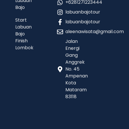
Labuan
+6281271223444
Bajo
labuanbajotour
Start
labuanbajotour
Labuan
aleenawisata@gmail.com
Bajo
Finish
Jalan
Lombok
Energi
Gang
Anggrek
No. 45
Ampenan
Kota
Mataram
83118