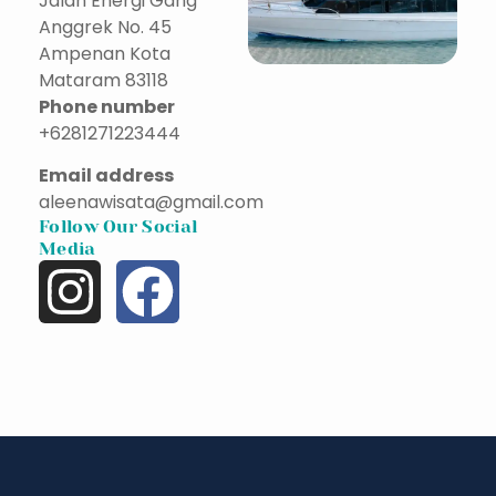
Jalan Energi Gang
Anggrek No. 45
Ampenan Kota
Mataram 83118
Phone number
+6281271223444
Email address
aleenawisata@gmail.com
Follow Our Social
Media