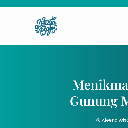
Menikma
Gunung M
Aleena Wis