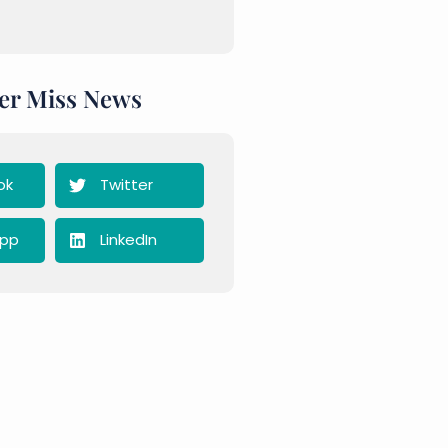
er Miss News
ok
Twitter
pp
LinkedIn