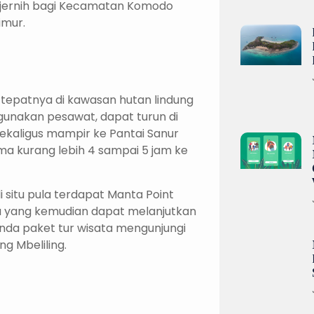
ir jernih bagi Kecamatan Komodo
imur.
i tepatnya di kawasan hutan lindung
gunakan pesawat, dapat turun di
ekaligus mampir ke Pantai Sanur
ama kurang lebih 4 sampai 5 jam ke
 situ pula terdapat Manta Point
a yang kemudian dapat melanjutkan
da paket tur wisata mengunjungi
g Mbeliling.