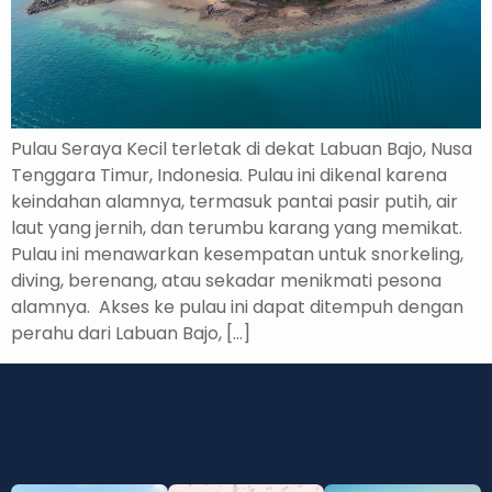
Pulau Seraya Kecil terletak di dekat Labuan Bajo, Nusa
Tenggara Timur, Indonesia. Pulau ini dikenal karena
keindahan alamnya, termasuk pantai pasir putih, air
laut yang jernih, dan terumbu karang yang memikat.
Pulau ini menawarkan kesempatan untuk snorkeling,
diving, berenang, atau sekadar menikmati pesona
alamnya. Akses ke pulau ini dapat ditempuh dengan
perahu dari Labuan Bajo, […]