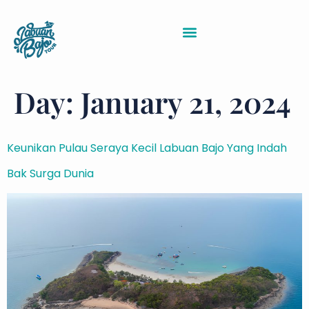
Sewa Kapal Labuan Bajo
Day:
January 21, 2024
Keunikan Pulau Seraya Kecil Labuan Bajo Yang Indah
Bak Surga Dunia