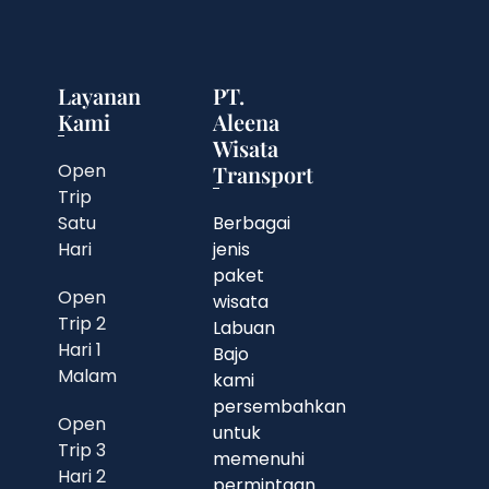
Layanan
PT.
Kami
Aleena
Wisata
Open
Transport
Trip
Satu
Berbagai
Hari
jenis
paket
Open
wisata
Trip 2
Labuan
Hari 1
Bajo
Malam
kami
persembahkan
Open
untuk
Trip 3
memenuhi
Hari 2
permintaan