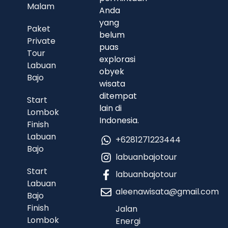
Malam
Anda
yang
Paket
belum
Private
puas
Tour
explorasi
Labuan
obyek
Bajo
wisata
ditempat
Start
lain di
Lombok
Indonesia.
Finish
Labuan
+6281271223444
Bajo
labuanbajotour
Start
labuanbajotour
Labuan
aleenawisata@gmail.com
Bajo
Finish
Jalan
Lombok
Energi